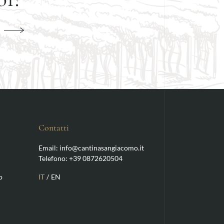
I
Contatti
Email: info@cantinasangiacomo.it
Telefono: +39 0872620504
o
IT
EN