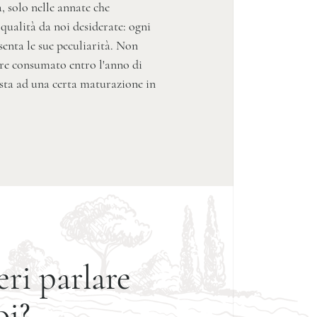
, solo nelle annate che
qualità da noi desiderate: ogni
nta le sue peculiarità. Non
sere consumato entro l'anno di
esta ad una certa maturazione in
ri parlare
oi?