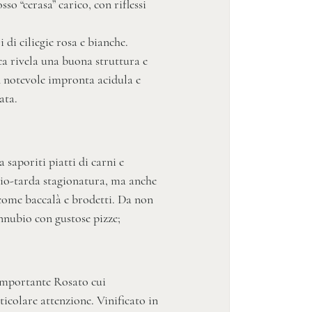
sso “cerasa” carico, con riflessi
i di ciliegie rosa e bianche.
ca rivela una buona struttura e
 notevole impronta acidula e
ata.
saporiti piatti di carni e
io-tarda stagionatura, ma anche
 come baccalà e brodetti. Da non
onnubio con gustose pizze;
 importante Rosato cui
icolare attenzione. Vinificato in