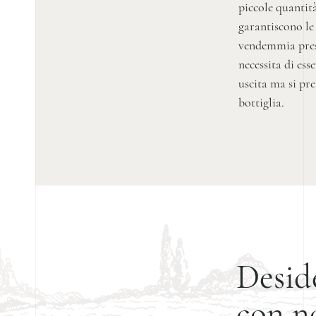
piccole quantità
garantiscono le 
vendemmia prese
necessita di es
uscita ma si pr
bottiglia.
Deside
con n